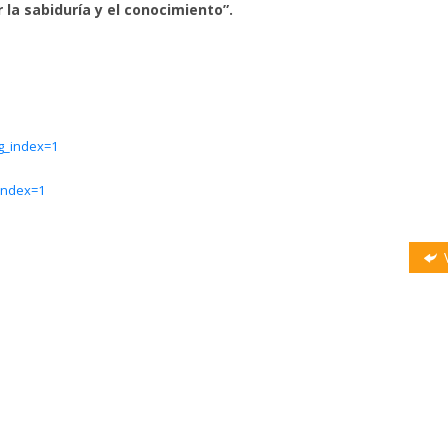
 la sabiduría y el conocimiento”.
g_index=1
index=1
V