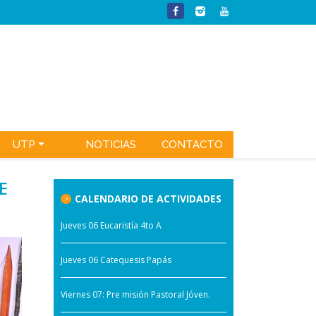
UTP
NOTICIAS
CONTACTO
E
CALENDARIO DE ACTIVIDADES
Jueves 06 Eucaristía 4to A
Jueves 06 Catequesis Papás
Viernes 07: Pre misión Pastoral Jóven.