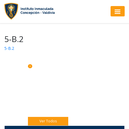
5-B.2
5-B.2
CALENDARIO DE ACTIVIDADES
Jueves 06 Catequesis Papás
Viernes 07: Pre misión Pastoral Jóven.
Sábado 08: Comedor Solidario 8vo A y B.
Ver Todos