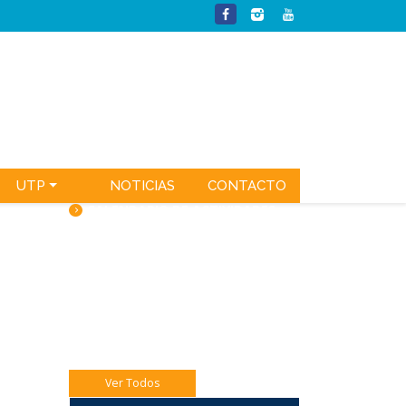
UTP
NOTICIAS
CONTACTO
CALENDARIO DE ACTIVIDADES
Jueves 06 Eucaristía 4to A
Jueves 06 Catequesis Papás
Viernes 07: Pre misión Pastoral Jóven.
Ver Todos