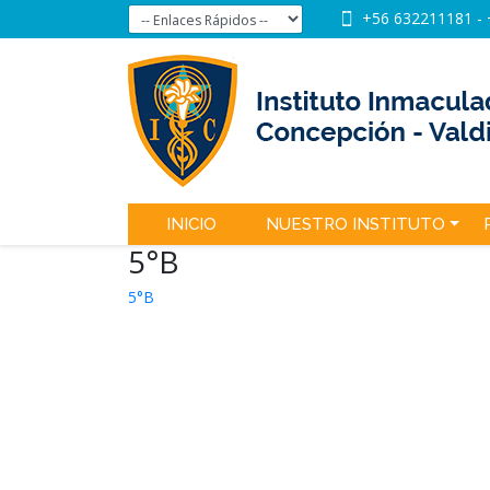
+56 632211181
-
INICIO
NUESTRO INSTITUTO
5°B
5°B