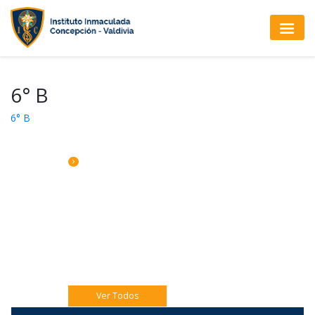
6° B
6° B
CALENDARIO DE ACTIVIDADES
Jueves 06 Eucaristía 4to A
Jueves 06 Catequesis Papás
Viernes 07: Pre misión Pastoral Jóven.
Ver Todos