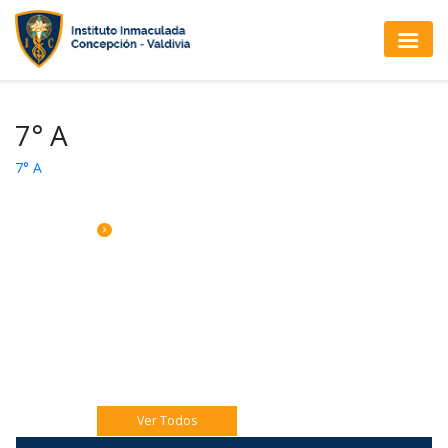
7° A
7° A
CALENDARIO DE ACTIVIDADES
Sábado 08: Comedor Solidario 8vo A y B.
Jueves 06 Eucaristía 4to A
Jueves 06 Catequesis Papás
Ver Todos