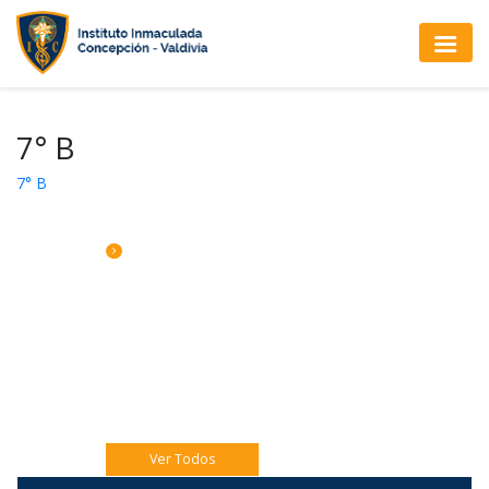
7° B
7° B
CALENDARIO DE ACTIVIDADES
Jueves 06 Eucaristía 4to A
Jueves 06 Catequesis Papás
Viernes 07: Pre misión Pastoral Jóven.
Ver Todos