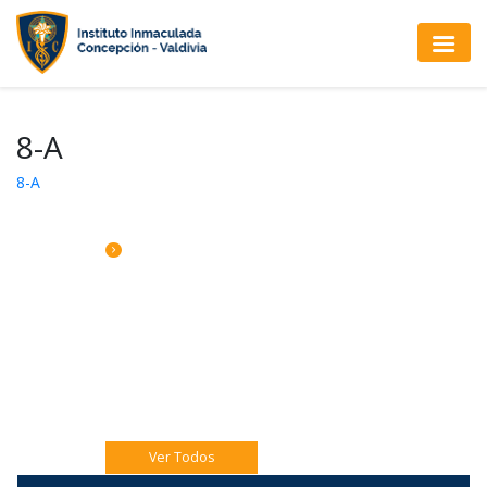
8-A
8-A
CALENDARIO DE ACTIVIDADES
Jueves 06 Eucaristía 4to A
Jueves 06 Catequesis Papás
Viernes 07: Pre misión Pastoral Jóven.
Ver Todos