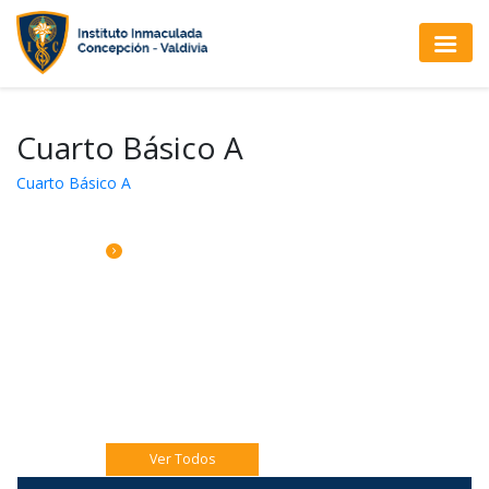
Cuarto Básico A
Cuarto Básico A
CALENDARIO DE ACTIVIDADES
Jueves 06 Eucaristía 4to A
Jueves 06 Catequesis Papás
Viernes 07: Pre misión Pastoral Jóven.
Ver Todos