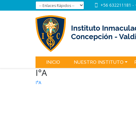
+56 632211181
-
INICIO
NUESTRO INSTITUTO
I°A
I°A