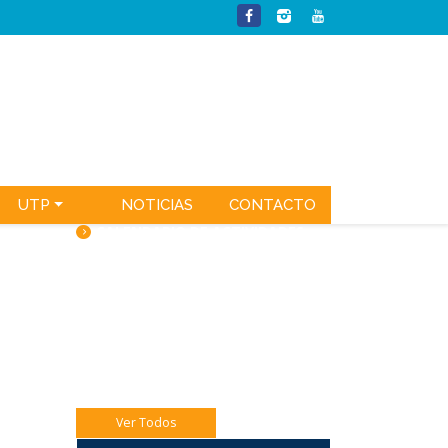
UTP
NOTICIAS
CONTACTO
CALENDARIO DE ACTIVIDADES
Jueves 06 Catequesis Papás
Viernes 07: Pre misión Pastoral Jóven.
Sábado 08: Comedor Solidario 8vo A y B.
Ver Todos