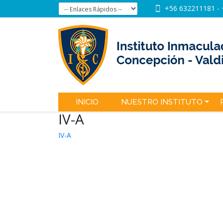
+56 632211181
-
INICIO
NUESTRO INSTITUTO
IV-A
IV-A