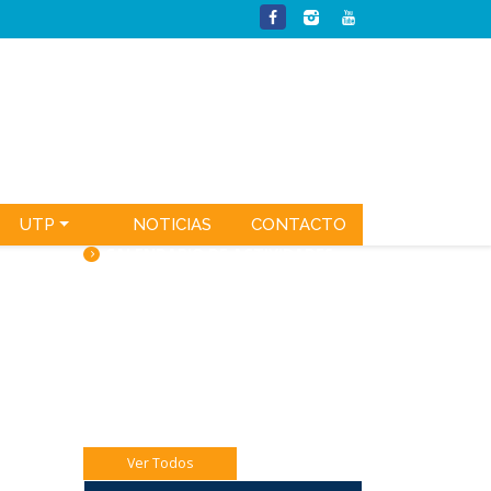
UTP
NOTICIAS
CONTACTO
CALENDARIO DE ACTIVIDADES
Jueves 06 Eucaristía 4to A
Jueves 06 Catequesis Papás
Viernes 07: Pre misión Pastoral Jóven.
Ver Todos