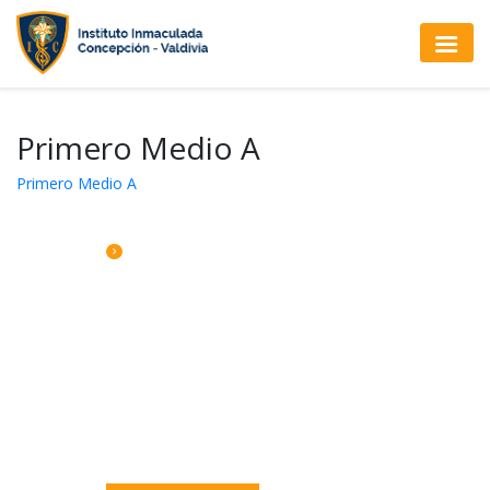
Primero Medio A
Primero Medio A
CALENDARIO DE ACTIVIDADES
Lunes 03: Feria de la Educación Superior
asiste IV°A y IV°B
Martes 04: Jornada Pastoral 4to B
Martes 04: Retiro de Equipos Directivos,
San Bernardo.