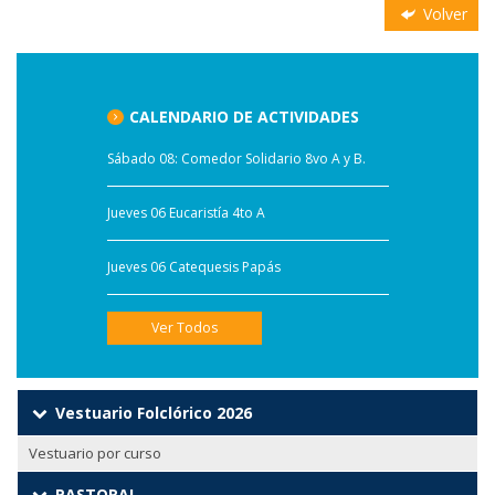
Volver
CALENDARIO DE ACTIVIDADES
Sábado 08: Comedor Solidario 8vo A y B.
Jueves 06 Eucaristía 4to A
Jueves 06 Catequesis Papás
Ver Todos
Vestuario Folclórico 2026
Vestuario por curso
PASTORAL