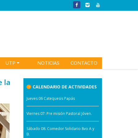
UTP
NOTICIAS
CONTACTO
 la
CALENDARIO DE ACTIVIDADES
Jueves 06 Catequesis Papás
Viernes 07: Pre misión Pastoral Jóven.
Sábado 08: Comedor Solidario 8vo A y
B.