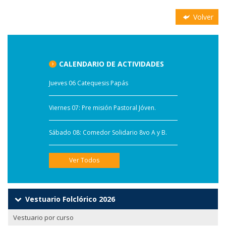
Volver
CALENDARIO DE ACTIVIDADES
Jueves 06 Catequesis Papás
Viernes 07: Pre misión Pastoral Jóven.
Sábado 08: Comedor Solidario 8vo A y B.
Ver Todos
Vestuario Folclórico 2026
Vestuario por curso