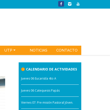
UTP
NOTICIAS
CONTACTO
CALENDARIO DE ACTIVIDADES
Jueves 06 Eucaristía 4to A
Jueves 06 Catequesis Papás
Viernes 07: Pre misión Pastoral Jóven.