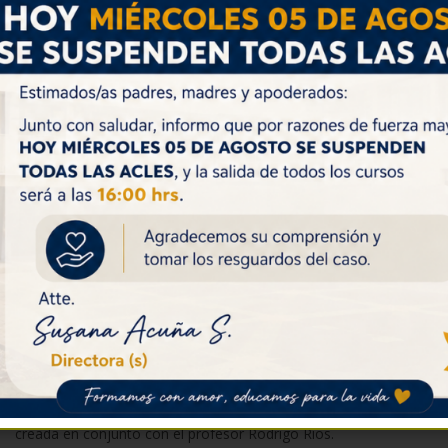
Noviembre 26, 2024
En el marco del desarrollo de las Semanas de la Historia y de
Educación Parvularia,
se organizó el ciclo de charlas “Patrimonio Valdiviano para Niñas
y Niños” la que consistía
en conocer un poco sobre la Historia de Valdivia y sus
construcciones históricas para
posteriormente dirigirse a su sala y que las y los estudiantes de
Pre Kinder y Kinder hagan
su propio Torreón con greda.
La actividad fue desarrollada por los estudiantes de 7°A Joaquín
Catalán, Camila
Muñoz, Martín Neira, Laura Rojas, Emilia Rojas, Mariana Urrieta
y Rafael Vidal y fue
creada en conjunto con el profesor Rodrigo Ríos.