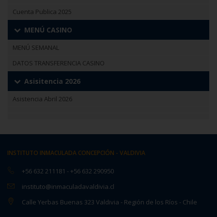
Cuenta Publica 2025
MENÚ CASINO
MENÚ SEMANAL
DATOS TRANSFERENCIA CASINO
Asisitencia 2026
Asistencia Abril 2026
INSTITUTO INMACULADA CONCEPCIÓN - VALDIVIA
+56 632 211181
-
+56 632 290950
instituto@inmaculadavaldivia.cl
Calle Yerbas Buenas 323 Valdivia - Región de los Ríos - Chile