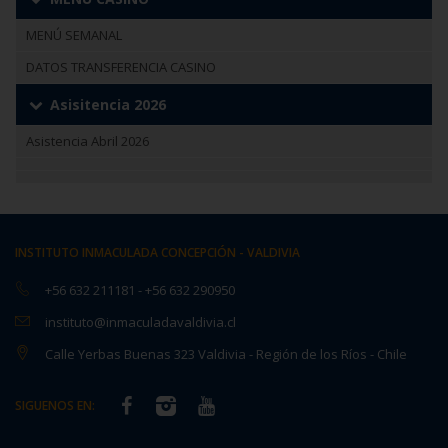
MENÚ SEMANAL
DATOS TRANSFERENCIA CASINO
Asisitencia 2026
Asistencia Abril 2026
INSTITUTO INMACULADA CONCEPCIÓN - VALDIVIA
+56 632 211181
-
+56 632 290950
instituto@inmaculadavaldivia.cl
Calle Yerbas Buenas 323 Valdivia - Región de los Ríos - Chile
SIGUENOS EN: