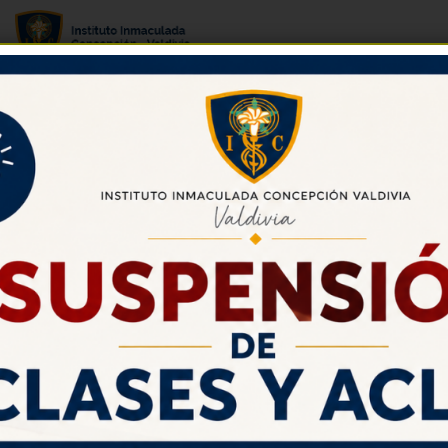
CIRCULAR N°3 julio 2019
CIRCULAR N°3 julio 2019
CALENDARIO DE ACTIVIDADES
Miércoles 05: Jornada Pastoral 4to A
Lunes 03: Feria de la Educación Superior
asiste IV°A y IV°B
Martes 04: Jornada Pastoral 4to B
Ver Todos