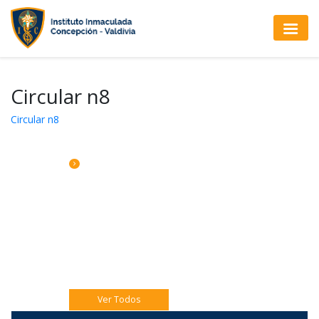
Circular n8
Circular n8
CALENDARIO DE ACTIVIDADES
Jueves 06 Eucaristía 4to A
Jueves 06 Catequesis Papás
Viernes 07: Pre misión Pastoral Jóven.
Ver Todos