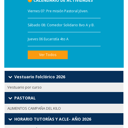
CALENDARIO DE ACTIVIDADES
Viernes 07: Pre misión Pastoral Jóven.
Sábado 08: Comedor Solidario 8vo A y B.
Jueves 06 Eucaristía 4to A
Ver Todos
Vestuario Folclórico 2026
Vestuario por curso
PASTORAL
ALIMENTOS CAMPAÑA DEL KILO
HORARIO TUTORÍAS Y ACLE- AÑO 2026