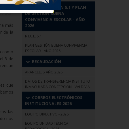
R.I.C.E. VERSIÓN 5.1 Y PLAN
06, 2024
DE GESTIÓN BUENA
CONVIVENCIA ESCOLAR - AÑO
cha más
2026
r de la
R.I.C.E. 5.1
PLAN GESTIÓN BUENA CONVIVENCIA
ESCOLAR - AÑO 2026
da como
el 5 de
RECAUDACIÓN
prendan
ARANCELES AÑO 2026
DATOS DE TRANSFERENCIA INSTITUTO
nes que
INMACULADA CONCEPCIÓN - VALDIVIA
debemos
CORREOS ELECTRÓNICOS
INSTITUCIONALES 2026
mos las
EQUIPO DIRECTIVO - 2026
ndo nos
EQUIPO UNIDAD TÉCNICA
PEDAGÓGICA - 2026