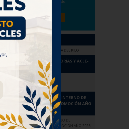
Directivos, San Bernardo.
Ver Todos
PASTORAL
ALIMENTOS CAMPAÑA DEL KILO
HORARIO TUTORÍAS Y ACLE-
AÑO 2026
HORARIO TUTORÍAS
HORARIO ACLE
REGLAMENTO INTERNO DE
EVALUACIÓN Y PROMOCIÓN AÑO
2026
REGLAMENTO INTERNO DE
EVALUACIÓN Y PROMOCIÓN AÑO 2026