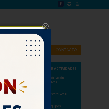
UTP
NOTICIAS
CONTACTO
CALENDARIO DE ACTIVIDADES
Lunes 03: Feria de la Educación
Superior asiste IV°A y IV°B
Martes 04: Jornada Pastoral 4to B
Martes 04: Retiro de Equipos