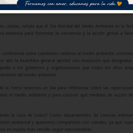
Junio 
ones Unidas, señala que el Día Mundial del Medio Ambiente es la fe
na instancia para fomentar la conciencia y la acción global a favo
n conferencia sobre cuestiones relativas al medio ambiente, conoci
o año la Asamblea general aprobó una resolución que designaba 
pedía a los gobiernos y organizaciones que todos los años em
ramiento del medio ambiente.
de la Tierra tenemos un Día para reflexionar sobre las repercusio
 sobre el medio ambiente y para conocer qué medidas de acción 
ndo la casa de todos? Como departamento de Ciencias enlista
gestión ambiental y queremos compartirlas con ustedes, ya que cua
mos es mucho más sencillo seguir ejecutándolas.