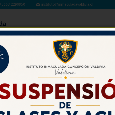
+5663 2290950
instituto@inmaculadavaldivia.cl
PASTORAL
UNIDAD DE FORMACIÓN Y CONVIVENCIA
iente