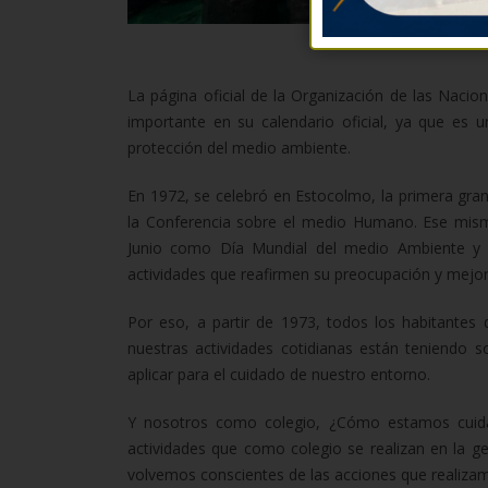
La página oficial de la Organización de las Naci
importante en su calendario oficial, ya que es u
protección del medio ambiente.
En 1972, se celebró en Estocolmo, la primera gra
la Conferencia sobre el medio Humano. Ese mism
Junio como Día Mundial del medio Ambiente y 
actividades que reafirmen su preocupación y mejo
Por eso, a partir de 1973, todos los habitantes 
nuestras actividades cotidianas están teniendo
aplicar para el cuidado de nuestro entorno.
Y nosotros como colegio, ¿Cómo estamos cuida
actividades que como colegio se realizan en la 
volvemos conscientes de las acciones que realiza