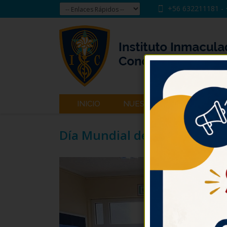
+56 632211181
-
INICIO
NUESTRO INSTITUTO
Día Mundial del Medio Amb