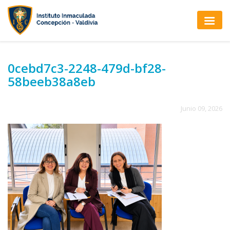
0cebd7c3-2248-479d-bf28-
58beeb38a8eb
Junio 09, 2026