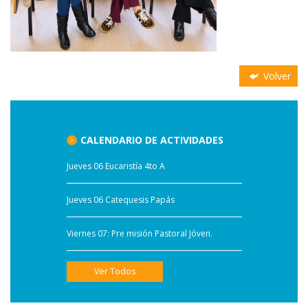
Volver
CALENDARIO DE ACTIVIDADES
Jueves 06 Eucaristía 4to A
Jueves 06 Catequesis Papás
Viernes 07: Pre misión Pastoral Jóven.
Ver Todos