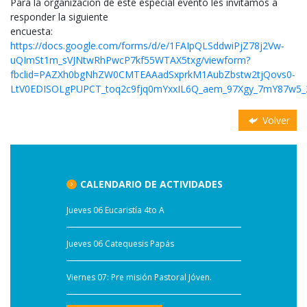
Para la organización de este especial evento les invitamos a
responder la siguiente
encuesta:
https://docs.google.com/forms/d/e/1FAIpQLSddwiPjZ78j2Vw-
uQImSt1m_sVJNtwRhPwcP7kf55WTAX5txg/viewform?
fbclid=PAZXh0bgNhZW0CMTEAAadSxprkM1AubZbstw2tjQovs0-
LtV0EDISOLgPUPCT_toq2c9fjq0mYxxIL6Q_aem_97Xgy_7mY87w5_
Volver
CALENDARIO DE ACTIVIDADES
Jueves 06 Eucaristía 4to A
Jueves 06 Catequesis Papás
Viernes 07: Pre misión Pastoral Jóven.