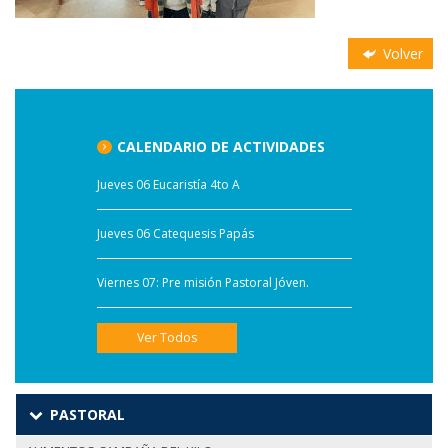
Volver
CALENDARIO DE ACTIVIDADES
Jueves 06 Eucaristía 4to A
Jueves 06 Catequesis Papás
Viernes 07: Pre misión Pastoral Jóven.
Ver Todos
PASTORAL