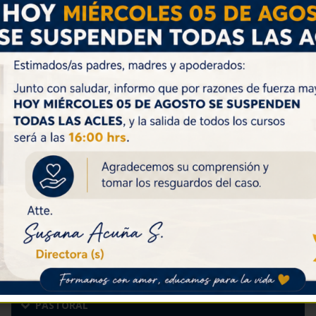
Volver
CALENDARIO DE ACTIVIDADES
Miércoles 05: Jornada Pastoral 4to A
Lunes 03: Feria de la Educación Superior
asiste IV°A y IV°B
Martes 04: Jornada Pastoral 4to B
Ver Todos
PASTORAL