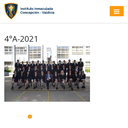
4°A-2021
CALENDARIO DE ACTIVIDADES
Sábado 08: Comedor Solidario 8vo A y B.