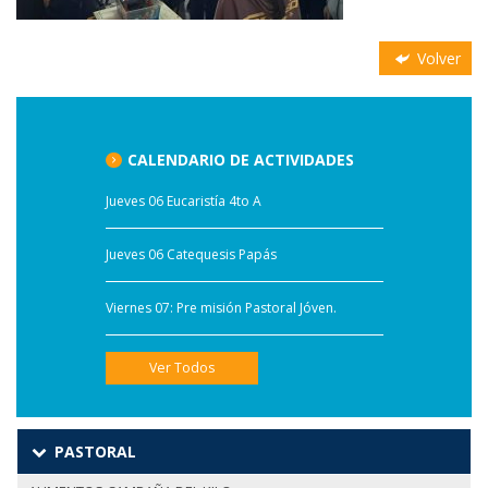
Volver
CALENDARIO DE ACTIVIDADES
Jueves 06 Eucaristía 4to A
Jueves 06 Catequesis Papás
Viernes 07: Pre misión Pastoral Jóven.
Ver Todos
PASTORAL