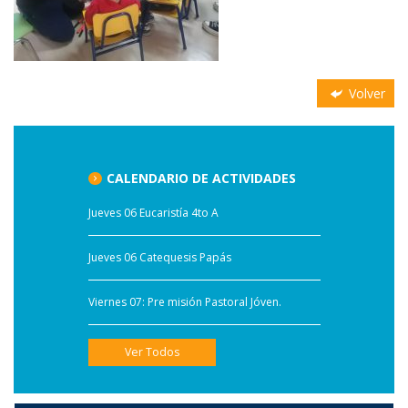
Volver
CALENDARIO DE ACTIVIDADES
Jueves 06 Eucaristía 4to A
Jueves 06 Catequesis Papás
Viernes 07: Pre misión Pastoral Jóven.
Ver Todos