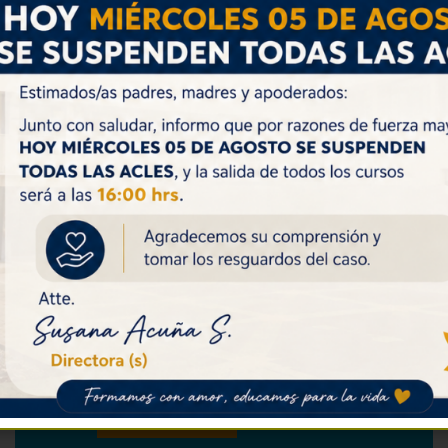
Volver
CALENDARIO DE ACTIVIDADES
Lunes 03: Feria de la Educación Superior
asiste IV°A y IV°B
Martes 04: Jornada Pastoral 4to B
Martes 04: Retiro de Equipos Directivos,
San Bernardo.
Ver Todos