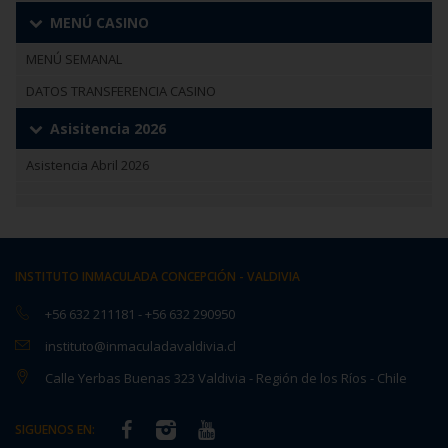
MENÚ CASINO
MENÚ SEMANAL
DATOS TRANSFERENCIA CASINO
Asisitencia 2026
Asistencia Abril 2026
INSTITUTO INMACULADA CONCEPCIÓN - VALDIVIA
+56 632 211181
-
+56 632 290950
instituto@inmaculadavaldivia.cl
Calle Yerbas Buenas 323 Valdivia - Región de los Ríos - Chile
SIGUENOS EN: