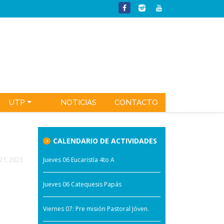
UTP
NOTICIAS
CONTACTO
CALENDARIO DE ACTIVIDADES
21, 2023
Jueves 06 Eucaristía 4to A
Jueves 06 Catequesis Papás
Viernes 07: Pre misión Pastoral Jóven.