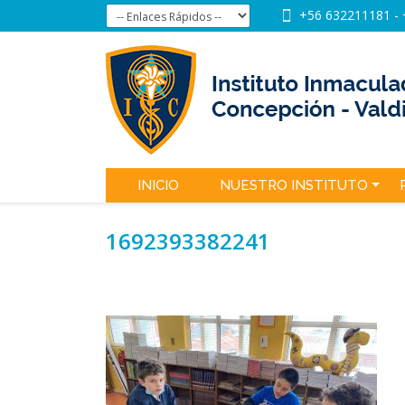
+56 632211181
-
INICIO
NUESTRO INSTITUTO
1692393382241