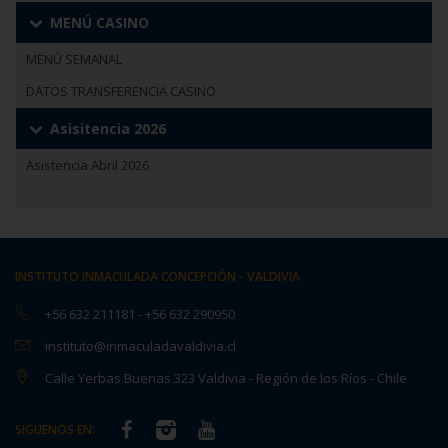
MENÚ CASINO
MENÚ SEMANAL
DATOS TRANSFERENCIA CASINO
Asisitencia 2026
Asistencia Abril 2026
INSTITUTO INMACULADA CONCEPCIÓN - VALDIVIA
+56 632 211181
-
+56 632 290950
instituto@inmaculadavaldivia.cl
Calle Yerbas Buenas 323 Valdivia - Región de los Ríos - Chile
SIGUENOS EN: