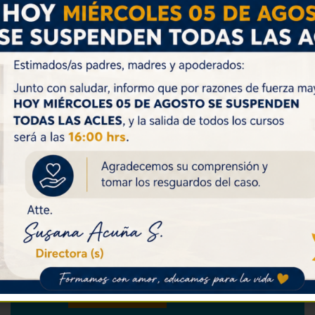
Volver
CALENDARIO DE ACTIVIDADES
Lunes 03: Feria de la Educación Superior
asiste IV°A y IV°B
Martes 04: Jornada Pastoral 4to B
Martes 04: Retiro de Equipos Directivos,
San Bernardo.
Ver Todos