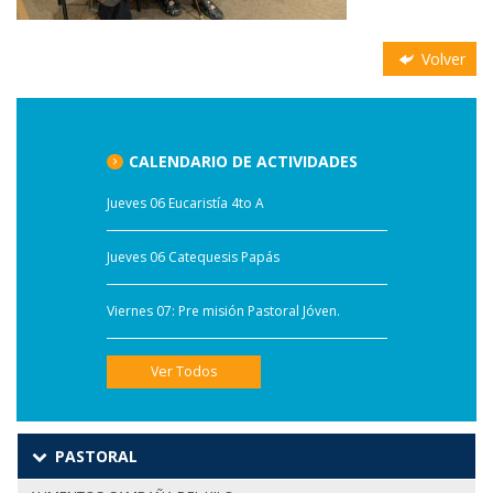
Volver
CALENDARIO DE ACTIVIDADES
Jueves 06 Eucaristía 4to A
Jueves 06 Catequesis Papás
Viernes 07: Pre misión Pastoral Jóven.
Ver Todos
PASTORAL