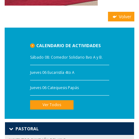
Volver
CALENDARIO DE ACTIVIDADES
Sábado 08: Comedor Solidario 8vo A y B.
Jueves 06 Eucaristía 4to A
Jueves 06 Catequesis Papás
Ver Todos
PASTORAL