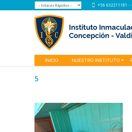
+56 632211181
-
INICIO
NUESTRO INSTITUTO
5