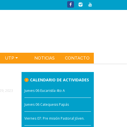
UTP
NOTICIAS
CONTACTO
CALENDARIO DE ACTIVIDADES
29, 2023
Jueves 06 Eucaristía 4to A
Jueves 06 Catequesis Papás
Viernes 07: Pre misión Pastoral Jóven.