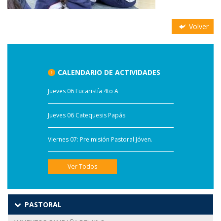
Volver
CALENDARIO DE ACTIVIDADES
Jueves 06 Eucaristía 4to A
Jueves 06 Catequesis Papás
Viernes 07: Pre misión Pastoral Jóven.
Ver Todos
PASTORAL