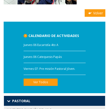
Volver
CALENDARIO DE ACTIVIDADES
Jueves 06 Eucaristía 4to A
Jueves 06 Catequesis Papás
Viernes 07: Pre misión Pastoral Jóven.
Ver Todos
PASTORAL