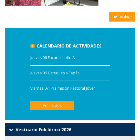
Volver
CALENDARIO DE ACTIVIDADES
Jueves 06 Eucaristía 4to A
Jueves 06 Catequesis Papás
Viernes 07: Pre misión Pastoral Jóven.
Ver Todos
Vestuario Folclórico 2026