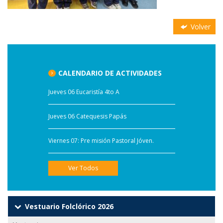
Volver
CALENDARIO DE ACTIVIDADES
Jueves 06 Eucaristía 4to A
Jueves 06 Catequesis Papás
Viernes 07: Pre misión Pastoral Jóven.
Ver Todos
Vestuario Folclórico 2026