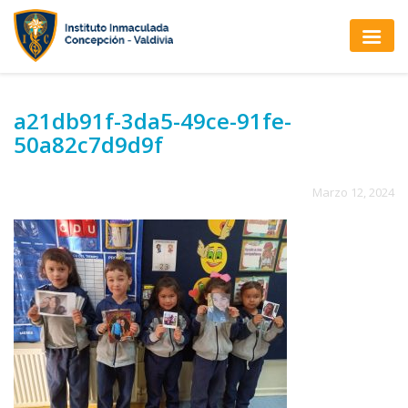
a21db91f-3da5-49ce-91fe-
50a82c7d9d9f
Marzo 12, 2024