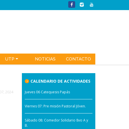
UTP
NOTICIAS
CONTACTO
CALENDARIO DE ACTIVIDADES
 07, 2024
Jueves 06 Catequesis Papás
Viernes 07: Pre misión Pastoral Jóven.
Sábado 08: Comedor Solidario 8vo A y
B.