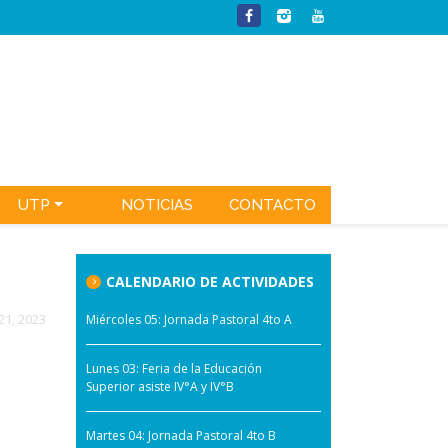
UTP
NOTICIAS
CONTACTO
CALENDARIO DE ACTIVIDADES
21, 2023
Miércoles 05: Jornada Pastoral 4to A
Lunes 03: Feria de la Educación
Superior asiste IV°A y IV°B
Martes 04: Jornada Pastoral 4to B