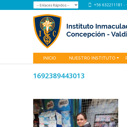
+56 632211181
-
INICIO
NUESTRO INSTITUTO
1692389443013