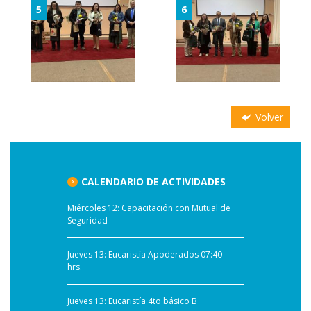
5
6
Volver
CALENDARIO DE ACTIVIDADES
Miércoles 12: Capacitación con Mutual de
Seguridad
Jueves 13: Eucaristía Apoderados 07:40
hrs.
Jueves 13: Eucaristía 4to básico B