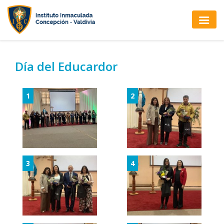
Día del Educardor
1
2
3
4