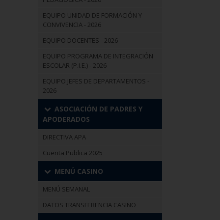
EQUIPO UNIDAD DE FORMACIÓN Y
CONVIVENCIA - 2026
EQUIPO DOCENTES - 2026
EQUIPO PROGRAMA DE INTEGRACIÓN
ESCOLAR (P.I.E.) - 2026
EQUIPO JEFES DE DEPARTAMENTOS -
2026
ASOCIACIÓN DE PADRES Y
APODERADOS
DIRECTIVA APA
Cuenta Publica 2025
MENÚ CASINO
MENÚ SEMANAL
DATOS TRANSFERENCIA CASINO