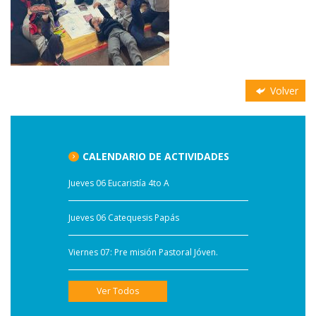
Volver
CALENDARIO DE ACTIVIDADES
Jueves 06 Eucaristía 4to A
Jueves 06 Catequesis Papás
Viernes 07: Pre misión Pastoral Jóven.
Ver Todos