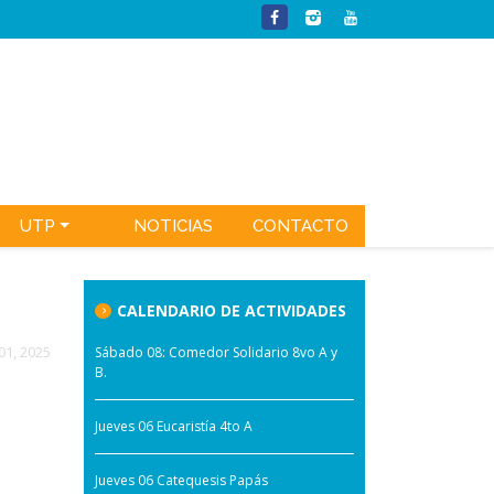
UTP
NOTICIAS
CONTACTO
CALENDARIO DE ACTIVIDADES
01, 2025
Sábado 08: Comedor Solidario 8vo A y
B.
Jueves 06 Eucaristía 4to A
Jueves 06 Catequesis Papás