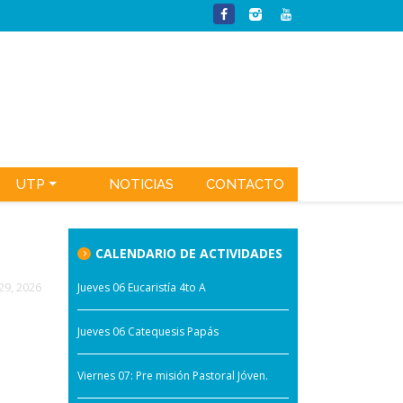
UTP
NOTICIAS
CONTACTO
CALENDARIO DE ACTIVIDADES
 29, 2026
Jueves 06 Eucaristía 4to A
Jueves 06 Catequesis Papás
Viernes 07: Pre misión Pastoral Jóven.