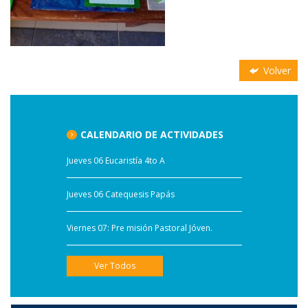
Volver
CALENDARIO DE ACTIVIDADES
Jueves 06 Eucaristía 4to A
Jueves 06 Catequesis Papás
Viernes 07: Pre misión Pastoral Jóven.
Ver Todos