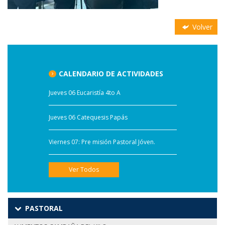
Volver
CALENDARIO DE ACTIVIDADES
Jueves 06 Eucaristía 4to A
Jueves 06 Catequesis Papás
Viernes 07: Pre misión Pastoral Jóven.
Ver Todos
PASTORAL