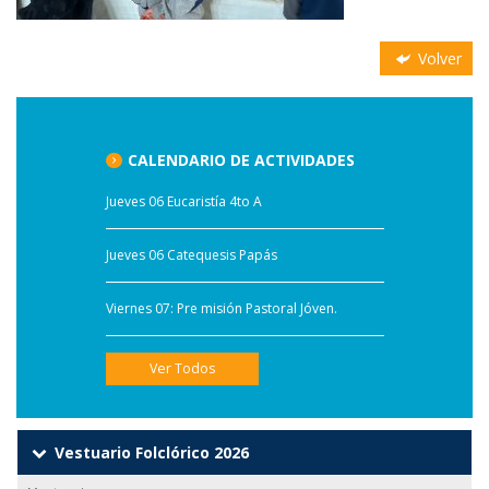
Volver
CALENDARIO DE ACTIVIDADES
Jueves 06 Eucaristía 4to A
Jueves 06 Catequesis Papás
Viernes 07: Pre misión Pastoral Jóven.
Ver Todos
Vestuario Folclórico 2026