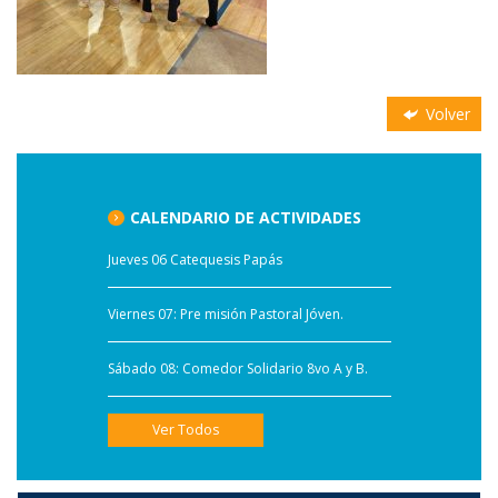
Volver
CALENDARIO DE ACTIVIDADES
Jueves 06 Catequesis Papás
Viernes 07: Pre misión Pastoral Jóven.
Sábado 08: Comedor Solidario 8vo A y B.
Ver Todos