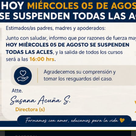
Volver
CALENDARIO DE ACTIVIDADES
Lunes 03: Feria de la Educación Superior
asiste IV°A y IV°B
Martes 04: Jornada Pastoral 4to B
Martes 04: Retiro de Equipos Directivos,
San Bernardo.
Ver Todos