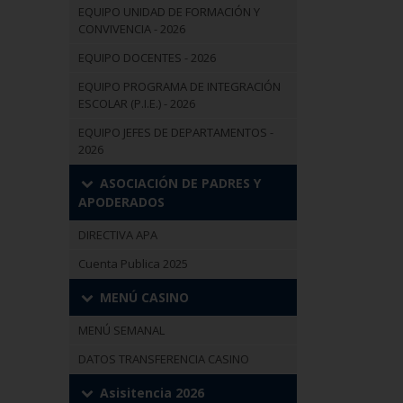
EQUIPO UNIDAD DE FORMACIÓN Y
CONVIVENCIA - 2026
EQUIPO DOCENTES - 2026
EQUIPO PROGRAMA DE INTEGRACIÓN
ESCOLAR (P.I.E.) - 2026
EQUIPO JEFES DE DEPARTAMENTOS -
2026
ASOCIACIÓN DE PADRES Y
APODERADOS
DIRECTIVA APA
Cuenta Publica 2025
MENÚ CASINO
MENÚ SEMANAL
DATOS TRANSFERENCIA CASINO
Asisitencia 2026